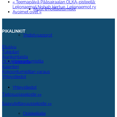
«
Teemapäivä Pääsairaalan OLKA-pisteellä:
Leijonaemot Nobab kiertue, Leijonaemot ry
Muut ilmoittautumiset
Avoimet ovet
»
PIKALINKIT
Yhdistysapprot
Etusivu
Tukipilari
Ajankohtaista
Kokoontumistila
OLKA-toiminta
Kalenteri
Kokoontumistilan varaus
Yhteystiedot
Yhteystiedot
Tietosuojaseloste >>
Saavutettavuusseloste >>
Opiskelijalle