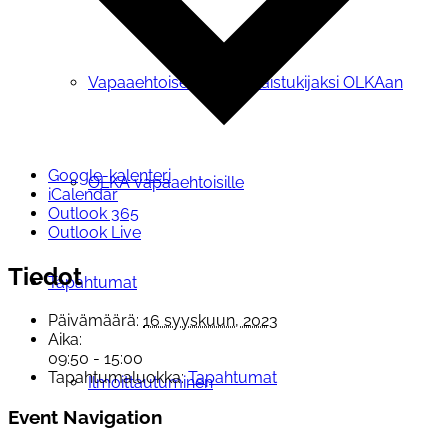
Vapaaehtoiseksi tai vertaistukijaksi OLKAan
Google-kalenteri
OLKA vapaaehtoisille
iCalendar
Outlook 365
Outlook Live
Tiedot
Tapahtumat
Päivämäärä:
16 syyskuun, 2023
Aika:
09:50 - 15:00
Tapahtumaluokka:
Tapahtumat
Ilmoittautuminen
Event Navigation