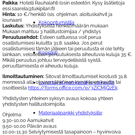
Paikka
: Hotelli Rauhalahti (osin esteetön. Kysy lisätietoja
essi.saarela@tukipilari.fi)
Hinta:
10
€/henkilö (sis. ohjelman, aloituskahvit ja
lounaan)
Kokoontumistila
Laskutus:
Yhdistykseltä
henkilömäärän mukaan
Mukaan mahtuu 3 hallitustoimijaa / yhdistys
Peruutusehdot:
Esteen sattuessa voit perua
osallistumisesi kuluitta 31.8. saakka. Jos perut
osallistumisesi tämän jälkeen tai peruutusta ei ole tehty
Kopiointi
lainkaan, veloitetaan peruutuksesta aiheutuvia kuluja 35 €.
Mikäli peruutus johtuu terveydellisistä syistä,
peruuttamisesta ei aiheudu kuluja.
Ilmoittautuminen:
Sitovat ilmoittautumiset kootusti 31.8.
mennessä alla olevan sähköisen lomakkeen kautta tai
Lainattavat materiaalit ja välineistö
osoitteesta
https://forms.office.com/e/3ZiCMjQzEk
Yhdistysten yhteinen syksyn avaus kokoaa yhteen
yhdistysten hallitustoimijoita.
Materiaalipankki yhdistyksille
Ohjelma:
9.30-10.00
Aamukahvit
9.50-10.00
Päivän avaus
10.00-11.30
Selviytymisestä tasapainoon – hyvinvoiva