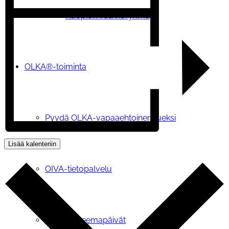
Kuopion Valikkoryhmä
OLKA®-toiminta
Pyydä OLKA-vapaaehtoinen tueksi
Lisää kalenteriin
OIVA-tietopalvelu
OLKA® -teemapäivät