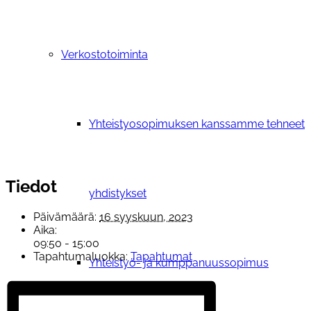
Verkostotoiminta
Yhteistyosopimuksen kanssamme tehneet
Tiedot
yhdistykset
Päivämäärä:
16 syyskuun, 2023
Aika:
09:50 - 15:00
Tapahtumaluokka:
Tapahtumat
Yhteistyö- ja kumppanuussopimus