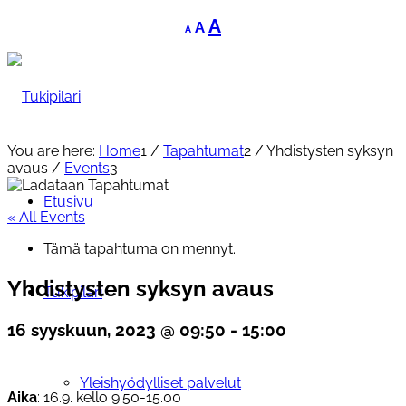
Decrease
Reset
Increase
A
A
A
font
font
font
size.
size.
size.
You are here:
Home
1
/
Tapahtumat
2
/
Yhdistysten syksyn
avaus
/
Events
3
Etusivu
« All Events
Tämä tapahtuma on mennyt.
Yhdistysten syksyn avaus
Tukipilari
16 syyskuun, 2023 @ 09:50
-
15:00
Yleishyödylliset palvelut
Aika
: 16.9. kello 9.50-15.00