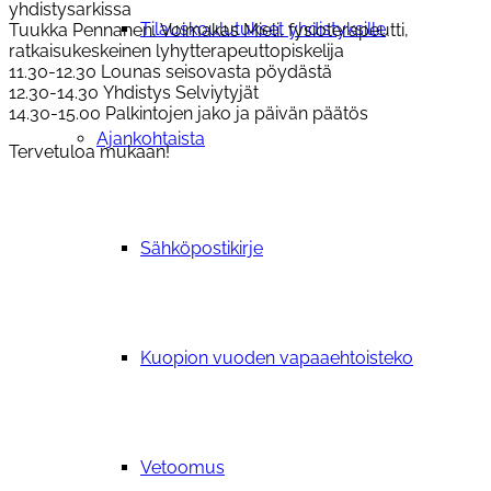
yhdistysarki
ssa
Tilauskoulutukset yhdistyksille
Tuukka Pennanen, Voimakas Mieli, fysioterapeutti,
ratkaisukeskeinen lyhytterapeuttopiskelija
11.30-12.30
Lounas seisovasta pöydästä
12.30-14.30
Yhdistys Selviytyjät
14.30-15.00
Palkintojen jako ja päivän päätös
Ajankohtaista
Tervetuloa mukaan!
Sähköpostikirje
Kuopion vuoden vapaaehtoisteko
Vetoomus