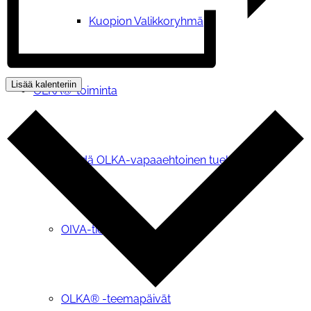
Kuopion Valikkoryhmä
Lisää kalenteriin
OLKA®-toiminta
Pyydä OLKA-vapaaehtoinen tueksi
OIVA-tietopalvelu
OLKA® -teemapäivät