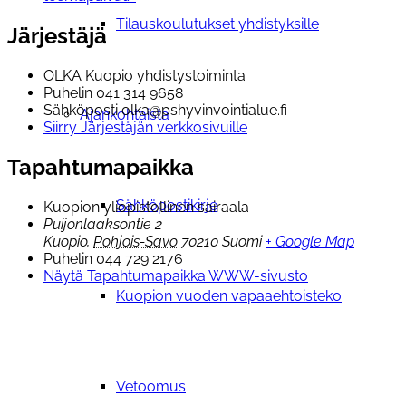
Tilauskoulutukset yhdistyksille
Järjestäjä
OLKA Kuopio yhdistystoiminta
Puhelin
041 314 9658
Sähköposti
olka@pshyvinvointialue.fi
Ajankohtaista
Siirry Järjestäjän verkkosivuille
Tapahtumapaikka
Sähköpostikirje
Kuopion yliopistollinen sairaala
Puijonlaaksontie 2
Kuopio
,
Pohjois-Savo
70210
Suomi
+ Google Map
Puhelin
044 729 2176
Näytä Tapahtumapaikka WWW-sivusto
Kuopion vuoden vapaaehtoisteko
Vetoomus