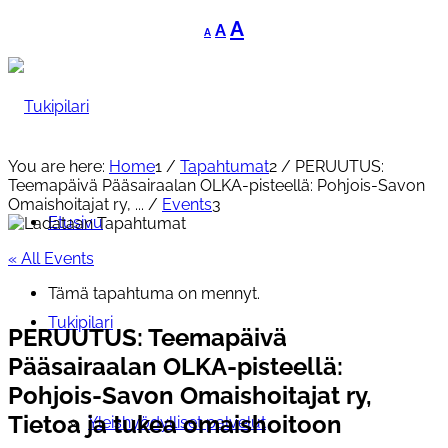
Decrease
Reset
Increase
A
A
A
font
font
font
size.
size.
size.
You are here:
Home
1
/
Tapahtumat
2
/
PERUUTUS:
Teemapäivä Pääsairaalan OLKA-pisteellä: Pohjois-Savon
Omaishoitajat ry, ...
/
Events
3
Etusivu
« All Events
Tämä tapahtuma on mennyt.
Tukipilari
PERUUTUS: Teemapäivä
Pääsairaalan OLKA-pisteellä:
Pohjois-Savon Omaishoitajat ry,
Tietoa ja tukea omaishoitoon
Yleishyödylliset palvelut