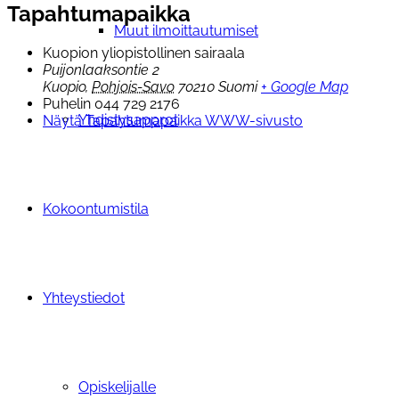
Tapahtumapaikka
Muut ilmoittautumiset
Kuopion yliopistollinen sairaala
Puijonlaaksontie 2
Kuopio
,
Pohjois-Savo
70210
Suomi
+ Google Map
Puhelin
044 729 2176
Yhdistysapprot
Näytä Tapahtumapaikka WWW-sivusto
Kokoontumistila
Yhteystiedot
Opiskelijalle