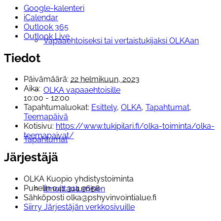
Google-kalenteri
iCalendar
Outlook 365
Outlook Live
Vapaaehtoiseksi tai vertaistukijaksi OLKAan
Tiedot
Päivämäärä:
22 helmikuun, 2023
Aika:
OLKA vapaaehtoisille
10:00 - 12:00
Tapahtumaluokat:
Esittely
,
OLKA
,
Tapahtumat
,
Teemapäivä
Kotisivu:
https://www.tukipilari.fi/olka-toiminta/olka-
teemapaivat/
Tapahtumat
Järjestäjä
OLKA Kuopio yhdistystoiminta
Puhelin
041 314 9658
Ilmoittautuminen
Sähköposti
olka@pshyvinvointialue.fi
Siirry Järjestäjän verkkosivuille