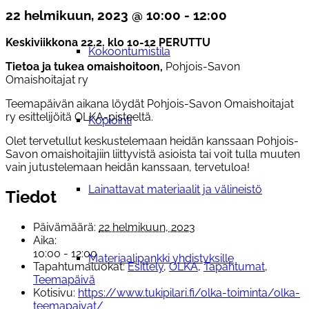
22 helmikuun, 2023 @ 10:00
-
12:00
Keskiviikkon
a
22.2. klo 10-12 PERUTTU
Kokoontumistila
Tietoa ja
tukea
omaishoitoon
,
Pohjois-Savon
Omaishoitajat ry
Teemapäivän aikana löydät Pohjois-Savon Omaishoitajat
ry esittelijöitä OLKA-pisteeltä.
Kopiointi
Olet tervetullut keskustelemaan heidän kanssaan Pohjois-
Savon omaishoitajiin liittyvistä asioista tai voit tulla muuten
vain jutustelemaan heidän kanssaan, tervetuloa!
Lainattavat materiaalit ja välineistö
Tiedot
Päivämäärä:
22 helmikuun, 2023
Aika:
10:00 - 12:00
Materiaalipankki yhdistyksille
Tapahtumaluokat:
Esittely
,
OLKA
,
Tapahtumat
,
Teemapäivä
Kotisivu:
https://www.tukipilari.fi/olka-toiminta/olka-
teemapaivat/