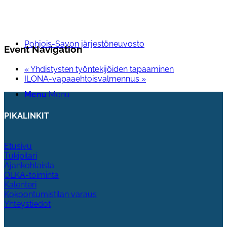
Pohjois-Savon järjestöneuvosto
Event Navigation
«
Yhdistysten työntekijöiden tapaaminen
ILONA-vapaaehtoisvalmennus
»
Menu
Menu
PIKALINKIT
Etusivu
Tukipilari
Ajankohtaista
OLKA-toiminta
Kalenteri
Kokoontumistilan varaus
Yhteystiedot