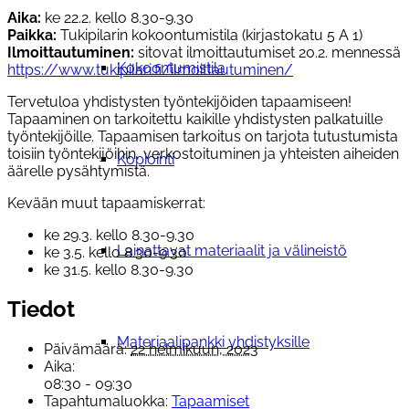
Aika:
ke 22.2. kello 8.30-9.30
Paikka:
Tukipilarin kokoontumistila (kirjastokatu 5 A 1)
Ilmoittautuminen:
sitovat ilmoittautumiset 20.2. mennessä
Kokoontumistila
https://www.tukipilari.fi/ilmoittautuminen/
Tervetuloa yhdistysten työntekijöiden tapaamiseen!
Tapaaminen on tarkoitettu kaikille yhdistysten palkatuille
työntekijöille. Tapaamisen tarkoitus on tarjota tutustumista
toisiin työntekijöihin, verkostoituminen ja yhteisten aiheiden
Kopiointi
äärelle pysähtymistä.
Kevään muut tapaamiskerrat:
ke 29.3. kello 8.30-9.30
Lainattavat materiaalit ja välineistö
ke 3.5. kello 8.30-9.30
ke 31.5. kello 8.30-9.30
Tiedot
Materiaalipankki yhdistyksille
Päivämäärä:
22 helmikuun, 2023
Aika:
08:30 - 09:30
Tapahtumaluokka:
Tapaamiset