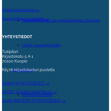
Tietosuojaseloste >>
Saavutettavuusseloste >>
Vapaaehtoiseksi tai vertaistukijaksi OLKAan
YHTEYSTIEDOT
OLKA vapaaehtoisille
Tukipilari
Kirjastokatu 5 A 1
70100 Kuopio
Käynti kirjastokadun puolelta
Tapahtumat
KAIKKI YHTEYSTIEDOT >>
KATSO SIJAINTI KARTALTA >>
Ilmoittautuminen
OLKA-PISTEEN YHTEYSTIEDOT >>