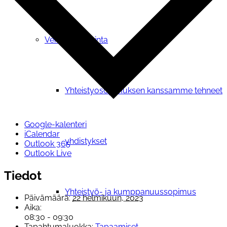
Verkostotoiminta
Yhteistyosopimuksen kanssamme tehneet
Google-kalenteri
iCalendar
yhdistykset
Outlook 365
Outlook Live
Tiedot
Yhteistyö- ja kumppanuussopimus
Päivämäärä:
22 helmikuun, 2023
Aika:
08:30 - 09:30
Tapahtumaluokka:
Tapaamiset