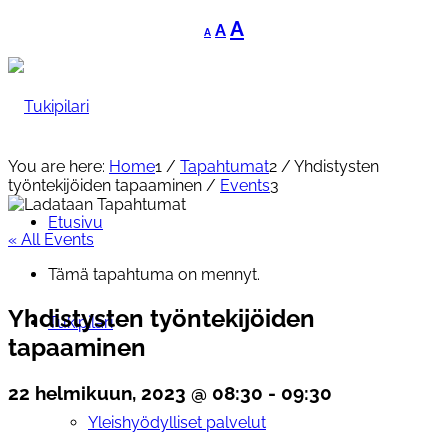
Decrease
Reset
Increase
A
A
A
font
font
font
size.
size.
size.
You are here:
Home
1
/
Tapahtumat
2
/
Yhdistysten
työntekijöiden tapaaminen
/
Events
3
Etusivu
« All Events
Tämä tapahtuma on mennyt.
Yhdistysten työntekijöiden
Tukipilari
tapaaminen
22 helmikuun, 2023 @ 08:30
-
09:30
Yleishyödylliset palvelut