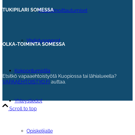
TUKIPILARI SOMESSA
Muut ilmoittautumiset
Yhdistysapprot
OLKA-TOIMINTA SOMESSA
Kokoontumistila
Etsitkö vapaaehtoistyötä Kuopiossa tai lähialueella?
VAPAAEHTOISTYO.FI
auttaa.
Yhteystiedot
Scroll to top
Opiskelijalle