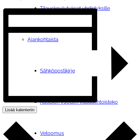
Tilauskoulutukset yhdistyksille
Ajankohtaista
Sähköpostikirje
Kuopion vuoden vapaaehtoisteko
Lisää kalenteriin
Vetoomus