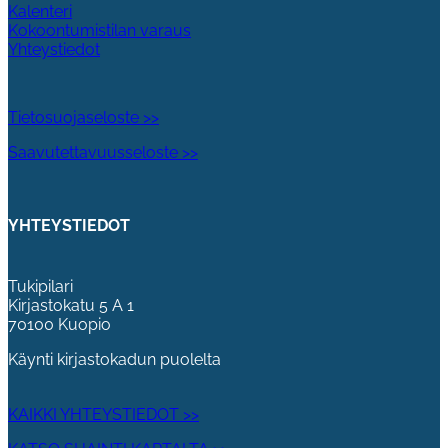
Kalenteri
Kokoontumistilan varaus
Yhteystiedot
Tietosuojaseloste >>
Saavutettavuusseloste >>
YHTEYSTIEDOT
Tukipilari
Kirjastokatu 5 A 1
70100 Kuopio
Käynti kirjastokadun puolelta
KAIKKI YHTEYSTIEDOT >>