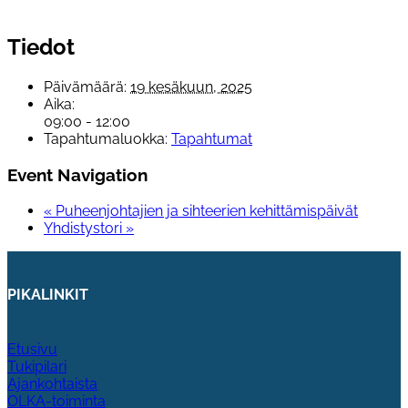
Tiedot
Päivämäärä:
19 kesäkuun, 2025
Aika:
09:00 - 12:00
Tapahtumaluokka:
Tapahtumat
Event Navigation
«
Puheenjohtajien ja sihteerien kehittämispäivät
Yhdistystori
»
PIKALINKIT
Etusivu
Tukipilari
Ajankohtaista
OLKA-toiminta