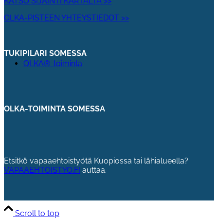
KATSO SIJAINTI KARTALTA >>
OLKA-PISTEEN YHTEYSTIEDOT >>
TUKIPILARI SOMESSA
OLKA®-toiminta
OLKA-TOIMINTA SOMESSA
Etsitkö vapaaehtoistyötä Kuopiossa tai lähialueella?
VAPAAEHTOISTYO.FI
auttaa.
Scroll to top