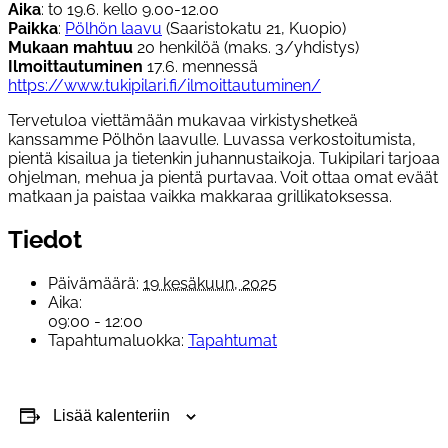
Aika
: to 19.6. kello 9.00-12.00
Paikka
:
Pölhön laavu
(Saaristokatu 21, Kuopio)
Mukaan mahtuu
20 henkilöä (maks. 3/yhdistys)
Ilmoittautuminen
17.6. mennessä
https://www.tukipilari.fi/ilmoittautuminen/
Tervetuloa viettämään mukavaa virkistyshetkeä
kanssamme Pölhön laavulle. Luvassa verkostoitumista,
pientä kisailua ja tietenkin juhannustaikoja. Tukipilari tarjoaa
ohjelman, mehua ja pientä purtavaa. Voit ottaa omat eväät
matkaan ja paistaa vaikka makkaraa grillikatoksessa.
Tiedot
Päivämäärä:
19 kesäkuun, 2025
Aika:
09:00 - 12:00
Tapahtumaluokka:
Tapahtumat
Lisää kalenteriin