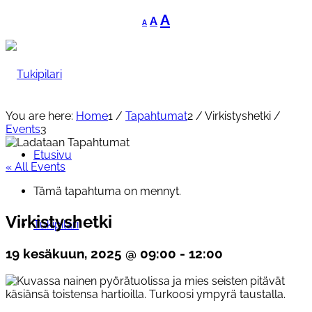
Decrease
Reset
Increase
A
A
A
font
font
font
size.
size.
size.
You are here:
Home
1
/
Tapahtumat
2
/
Virkistyshetki
/
Events
3
Etusivu
« All Events
Tämä tapahtuma on mennyt.
Virkistyshetki
Tukipilari
19 kesäkuun, 2025 @ 09:00
-
12:00