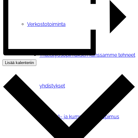
Verkostotoiminta
Yhteistyosopimuksen kanssamme tehneet
Lisää kalenteriin
yhdistykset
Yhteistyö- ja kumppanuussopimus