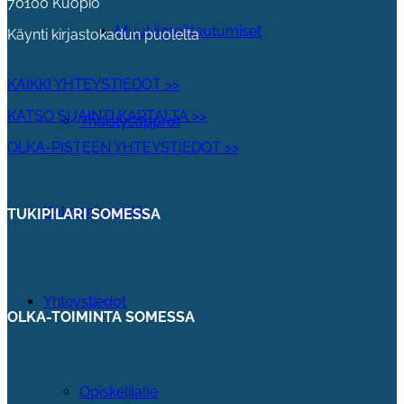
70100 Kuopio
Muut ilmoittautumiset
Käynti kirjastokadun puolelta
KAIKKI YHTEYSTIEDOT >>
KATSO SIJAINTI KARTALTA >>
Yhdistysapprot
OLKA-PISTEEN YHTEYSTIEDOT >>
Kokoontumistila
TUKIPILARI SOMESSA
Yhteystiedot
OLKA-TOIMINTA SOMESSA
Opiskelijalle