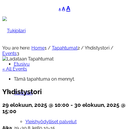
Decrease
Reset
Increase
A
A
A
font
font
font
size.
size.
size.
You are here:
Home
1
/
Tapahtumat
2
/
Yhdistystori
/
Events
3
Etusivu
« All Events
Tämä tapahtuma on mennyt.
Yhdistystori
Tukipilari
29 elokuun, 2025 @ 10:00
-
30 elokuun, 2025 @
15:00
Yleishyödylliset palvelut
Aika
: 29.-30.8. kello 10-15