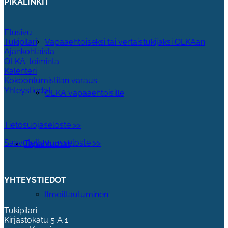
PIKALINKIT
Etusivu
Tukipilari
Vapaaehtoiseksi tai vertaistukijaksi OLKAan
Ajankohtaista
OLKA-toiminta
Kalenteri
Kokoontumistilan varaus
Yhteystiedot
OLKA vapaaehtoisille
Tietosuojaseloste >>
Saavutettavuusseloste >>
Tapahtumat
YHTEYSTIEDOT
Ilmoittautuminen
Tukipilari
Kirjastokatu 5 A 1