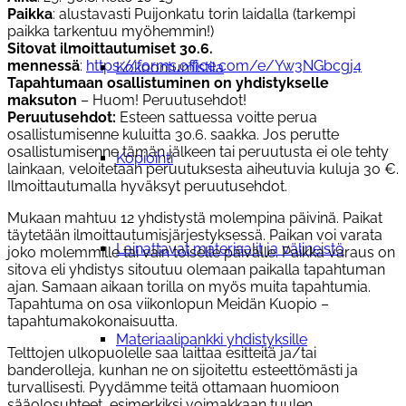
Paikka
: alustavasti Puijonkatu torin laidalla (tarkempi
paikka tarkentuu myöhemmin!)
Sitovat ilmoittautumiset 30.6.
mennessä
:
https://forms.office.com/e/Yw3NGbcgj4
Kokoontumistila
Tapahtumaan osallistuminen on yhdistykselle
maksuton
– Huom! Peruutusehdot!
Peruutusehdot:
Esteen sattuessa voitte perua
osallistumisenne kuluitta 30.6. saakka. Jos perutte
osallistumisenne tämän jälkeen tai peruutusta ei ole tehty
Kopiointi
lainkaan, veloitetaan peruutuksesta aiheutuvia kuluja 30 €.
Ilmoittautumalla hyväksyt peruutusehdot.
Mukaan mahtuu 12 yhdistystä molempina päivinä. Paikat
täytetään ilmoittautumisjärjestyksessä. Paikan voi varata
Lainattavat materiaalit ja välineistö
joko molemmille tai vain toiselle päivälle. Paikka varaus on
sitova eli yhdistys sitoutuu olemaan paikalla tapahtuman
ajan. Samaan aikaan torilla on myös muita tapahtumia.
Tapahtuma on osa viikonlopun Meidän Kuopio –
tapahtumakokonaisuutta.
Materiaalipankki yhdistyksille
Telttojen ulkopuolelle saa laittaa esitteitä ja/tai
banderolleja, kunhan ne on sijoitettu esteettömästi ja
turvallisesti. Pyydämme teitä ottamaan huomioon
sääolosuhteet, esimerkiksi voimakkaan tuulen.