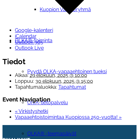
Kuopion Valikkoryhmä
Google-kalenteri
iCalendar
OLKA®-toiminta
Outlook 365
Outlook Live
Tiedot
Pyydä OLKA-vapaaehtoinen tueksi
Alkaa:
29 elokuun, 2025 @ 10:00
Loppuu:
30 elokuun, 2025 @ 15:00
Tapahtumaluokka:
Tapahtumat
Event Navigation
OIVA-tietopalvelu
«
Virkistyshetki
Vapaaehtoistoimintaa Kuopiossa 250-vuotta!
»
OLKA® -teemapäivät