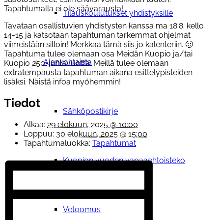
Tapahtumalla ei ole säävarausta!
Tilauskoulutukset yhdistyksille
Tavataan osallistuvien yhdistysten kanssa ma 18.8. kello
14-15 ja katsotaan tapahtuman tarkemmat ohjelmat
viimeistään silloin! Merkkaa tämä siis jo kalenteriin. 🙂
Tapahtuma tulee olemaan osa Meidän Kuopio ja/tai
Ajankohtaista
Kuopio 250-juhlavuotta. Meillä tulee olemaan
extratempausta tapahtuman aikana esittelypisteiden
lisäksi. Näistä infoa myöhemmin!
Tiedot
Sähköpostikirje
Alkaa:
29 elokuun, 2025 @ 10:00
Loppuu:
30 elokuun, 2025 @ 15:00
Tapahtumaluokka:
Tapahtumat
Kuopion vuoden vapaaehtoisteko
Vetoomus