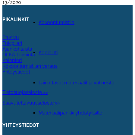
13/2020
PIKALINKIT
Kokoontumistila
Etusivu
Tukipilari
Ajankohtaista
Kopiointi
OLKA-toiminta
Kalenteri
Kokoontumistilan varaus
Yhteystiedot
Lainattavat materiaalit ja välineistö
Tietosuojaseloste >>
Saavutettavuusseloste >>
Materiaalipankki yhdistyksille
YHTEYSTIEDOT