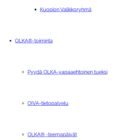
Kuopion Valikkoryhmä
OLKA®-toiminta
Pyydä OLKA-vapaaehtoinen tueksi
OIVA-tietopalvelu
OLKA® -teemapäivät