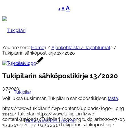
Decrease
Reset
Increase
A
A
A
font
font
font
size.
size.
size.
You are here:
Home
1
/
Ajankohtaista / Tapahtumat
2
/
Tukipilarin sähköpostikirje 13/2020
Etusivu
Tukipilarin sähköpostikirje 13/2020
3.7.2020
Tukipilari
Voit lukea uusimman Tukipilarin sähköpostikirjeen
tästä
.
https://www.tukipilari.fi/wp-content/uploads/logo-1.png
119
124
tukipilari
https://www.tukipilari.fi/wp-
content/uploads/Tukipilari_logo.png
tukipilari
2020-07-03
Yleishyödylliset palvelut
15:35:51
2020-07-03 15:35:51
Tukipilarin sähköpostikirje