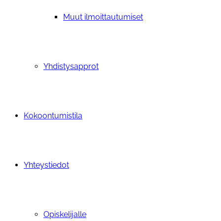
Muut ilmoittautumiset
Yhdistysapprot
Kokoontumistila
Yhteystiedot
Opiskelijalle