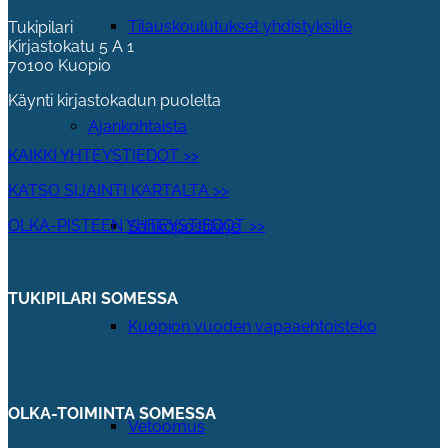
Tilauskoulutukset yhdistyksille
Tukipilari
Kirjastokatu 5 A 1
70100 Kuopio
Käynti kirjastokadun puolelta
Ajankohtaista
KAIKKI YHTEYSTIEDOT >>
KATSO SIJAINTI KARTALTA >>
OLKA-PISTEEN YHTEYSTIEDOT >>
Sähköpostikirje
TUKIPILARI SOMESSA
Kuopion vuoden vapaaehtoisteko
OLKA-TOIMINTA SOMESSA
Vetoomus