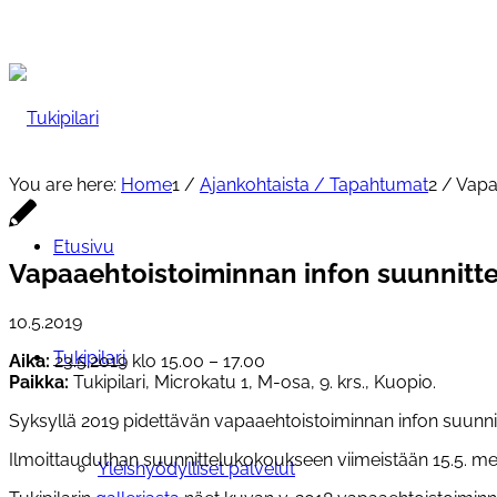
You are here:
Home
1
/
Ajankohtaista / Tapahtumat
2
/
Vapa
Etusivu
Vapaaehtoistoiminnan infon suunnitte
10.5.2019
Tukipilari
Aika:
23.5.2019 klo 15.00 – 17.00
Paikka:
Tukipilari, Microkatu 1, M-osa, 9. krs., Kuopio.
Syksyllä 2019 pidettävän vapaaehtoistoiminnan infon suunn
Ilmoittauduthan suunnittelukokoukseen viimeistään 15.
Yleishyödylliset palvelut