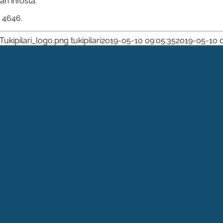
n infosta.
7 4646.
Tukipilari_logo.png
tukipilari
2019-05-10 09:05:35
2019-05-10 0