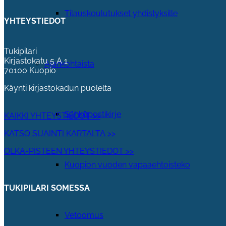
Tilauskoulutukset yhdistyksille
YHTEYSTIEDOT
Tukipilari
Kirjastokatu 5 A 1
Ajankohtaista
70100 Kuopio
Käynti kirjastokadun puolelta
Sähköpostikirje
KAIKKI YHTEYSTIEDOT >>
KATSO SIJAINTI KARTALTA >>
OLKA-PISTEEN YHTEYSTIEDOT >>
Kuopion vuoden vapaaehtoisteko
TUKIPILARI SOMESSA
Vetoomus