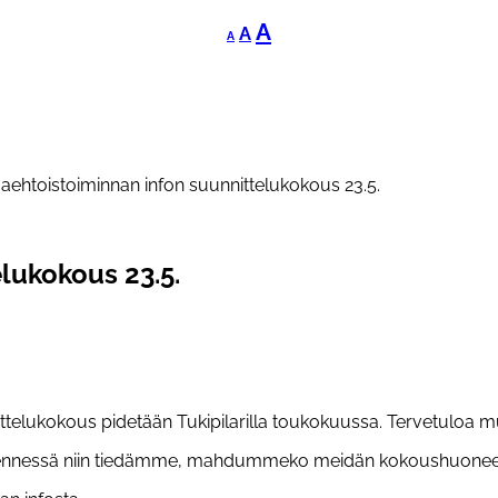
Decrease
Reset
Increase
A
A
A
font
font
font
size.
size.
size.
aehtoistoiminnan infon suunnittelukokous 23.5.
lukokous 23.5.
ittelukokous pidetään Tukipilarilla toukokuussa. Tervetuloa
5. mennessä niin tiedämme, mahdummeko meidän kokoushuon