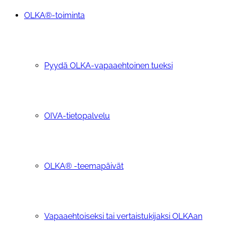
OLKA®-toiminta
Pyydä OLKA-vapaaehtoinen tueksi
OIVA-tietopalvelu
OLKA® -teemapäivät
Vapaaehtoiseksi tai vertaistukijaksi OLKAan