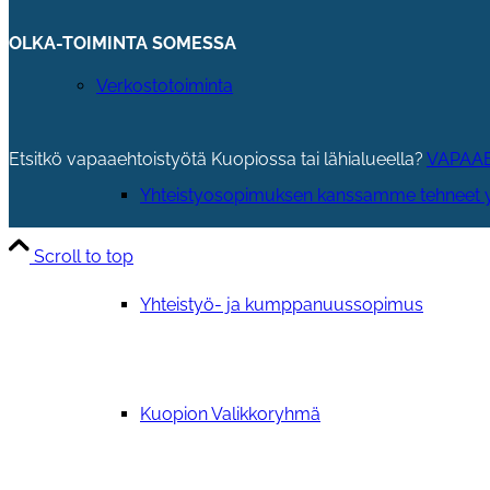
OLKA-TOIMINTA SOMESSA
Verkostotoiminta
Etsitkö vapaaehtoistyötä Kuopiossa tai lähialueella?
VAPAAE
Yhteistyosopimuksen kanssamme tehneet y
Scroll to top
Yhteistyö- ja kumppanuussopimus
Kuopion Valikkoryhmä