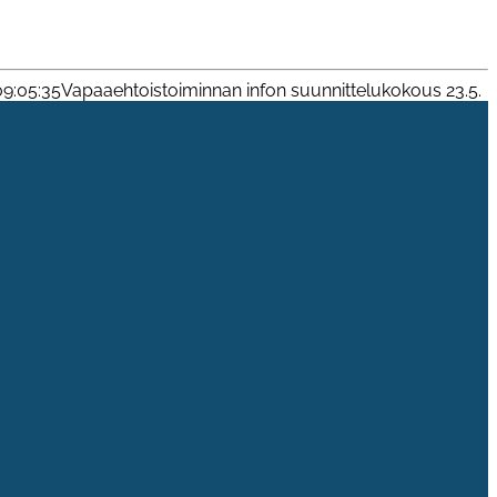
9:05:35
Vapaaehtoistoiminnan infon suunnittelukokous 23.5.