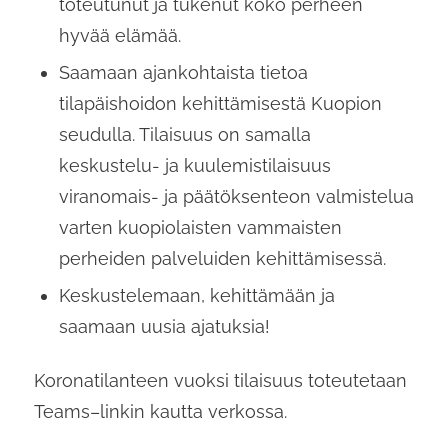
toteutunut ja tukenut koko perheen
hyvää elämää.
Saamaan ajankohtaista tietoa
tilapäishoidon kehittämisestä Kuopion
seudulla. Tilaisuus on samalla
keskustelu- ja kuulemistilaisuus
viranomais- ja päätöksenteon valmistelua
varten kuopiolaisten vammaisten
perheiden palveluiden kehittämisessä.
Keskustelemaan, kehittämään ja
saamaan uusia ajatuksia!
Koronatilanteen vuoksi tilaisuus toteutetaan
Teams–linkin kautta verkossa.