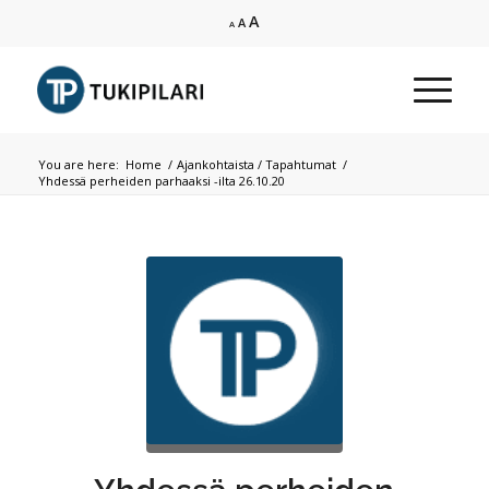
Increase
A
Reset
Decrease
A
A
font
font
font
size.
size.
size.
You are here:
Home
/
Ajankohtaista / Tapahtumat
/
Yhdessä perheiden parhaaksi -ilta 26.10.20