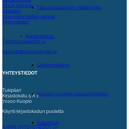
Ajankohtaista
OLKA-toiminta
Tilauskoulutukset yhdistyksille
Kalenteri
Kokoontumistilan varaus
Yhteystiedot
Ajankohtaista
Tietosuojaseloste >>
Saavutettavuusseloste >>
Sähköpostikirje
YHTEYSTIEDOT
Tukipilari
Kuopion vuoden vapaaehtoisteko
Kirjastokatu 5 A 1
70100 Kuopio
Käynti kirjastokadun puolelta
Vetoomus
KAIKKI YHTEYSTIEDOT >>