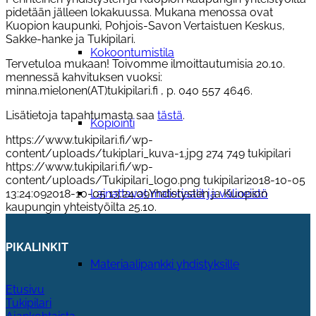
pidetään jälleen lokakuussa. Mukana menossa ovat
Kuopion kaupunki, Pohjois-Savon Vertaistuen Keskus,
Sakke-hanke ja Tukipilari.
Kokoontumistila
Tervetuloa mukaan! Toivomme ilmoittautumisia 20.10.
mennessä kahvituksen vuoksi:
minna.mielonen(AT)tukipilari.fi , p. 040 557 4646.
Lisätietoja tapahtumasta saa
tästä
.
Kopiointi
https://www.tukipilari.fi/wp-
content/uploads/tukiplari_kuva-1.jpg
274
749
tukipilari
https://www.tukipilari.fi/wp-
content/uploads/Tukipilari_logo.png
tukipilari
2018-10-05
13:24:09
2018-10-05 13:24:09
Yhdistysten ja Kuopion
Lainattavat materiaalit ja välineistö
kaupungin yhteistyöilta 25.10.
PIKALINKIT
Materiaalipankki yhdistyksille
Etusivu
Tukipilari