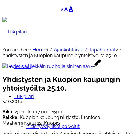
Decrease
Reset
Increase
A
A
A
font
font
font
size.
size.
size.
You are here:
Home
1
/
Ajankohtaista / Tapahtumat
2
/
Yhdistysten ja Kuopion kaupungin yhteistyöilta 25.10.
Etusivu
Yhdistysten ja Kuopion kaupungin
yhteistyöilta 25.10.
Tukipilari
5.10.2018
Aika:
25.10. klo 17.00 – 19.00
Paikka:
Kuopion kaupunginkirjasto, luentosali,
Maaherrankatu 12, Kuopio
Yleishyödylliset palvelut
Perinteinen yhdistysten ja Kuopion kaupungin yhteistyöilta