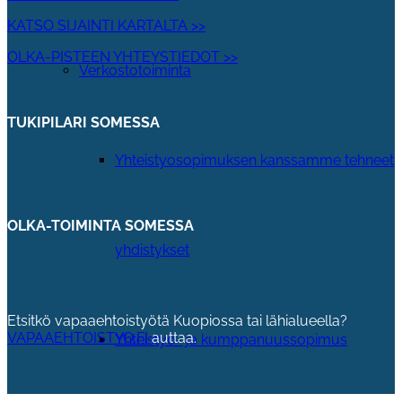
KATSO SIJAINTI KARTALTA >>
OLKA-PISTEEN YHTEYSTIEDOT >>
Verkostotoiminta
TUKIPILARI SOMESSA
Yhteistyosopimuksen kanssamme tehneet
OLKA-TOIMINTA SOMESSA
yhdistykset
Etsitkö vapaaehtoistyötä Kuopiossa tai lähialueella?
VAPAAEHTOISTYO.FI
auttaa.
Yhteistyö- ja kumppanuussopimus