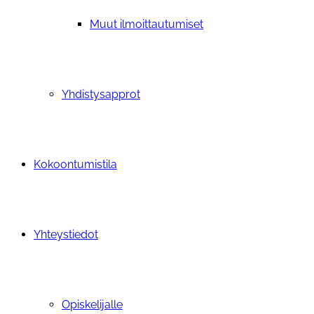
Muut ilmoittautumiset
Yhdistysapprot
Kokoontumistila
Yhteystiedot
Opiskelijalle