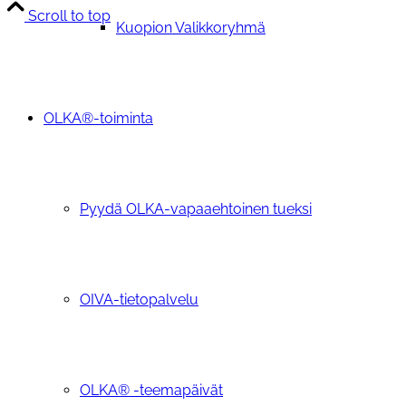
Scroll to top
Kuopion Valikkoryhmä
OLKA®-toiminta
Pyydä OLKA-vapaaehtoinen tueksi
OIVA-tietopalvelu
OLKA® -teemapäivät