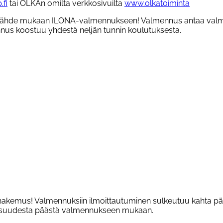
fi
tai OLKAn omilta verkkosivuilta
www.olkatoiminta
ssä? Lähde mukaan ILONA-valmennukseen! Valmennus antaa va
ennus koostuu yhdestä neljän tunnin koulutuksesta.
in hakemus! Valmennuksiin ilmoittautuminen sulkeutuu kahta 
lisuudesta päästä valmennukseen mukaan.