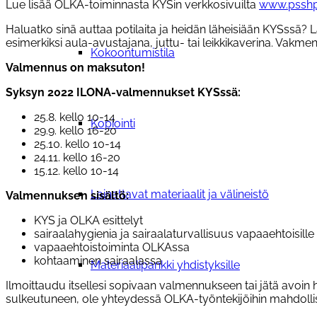
Lue lisää OLKA-toiminnasta KYSin verkkosivuilta
www.psshp.
Haluatko sinä auttaa potilaita ja heidän läheisiään KYS
esimerkiksi aula-avustajana, juttu- tai leikkikaverina. Vakm
Kokoontumistila
Valmennus on maksuton!
Syksyn 2022 ILONA-valmennukset KYSssä:
25.8. kello 10-14
Kopiointi
29.9. kello 16-20
25.10. kello 10-14
24.11. kello 16-20
15.12. kello 10-14
Lainattavat materiaalit ja välineistö
Valmennuksen sisältö:
KYS ja OLKA esittelyt
sairaalahygienia ja sairaalaturvallisuus vapaaehtoisille
vapaaehtoistoiminta OLKAssa
kohtaaminen sairaalassa
Materiaalipankki yhdistyksille
Ilmoittaudu itsellesi sopivaan valmennukseen tai jätä avo
sulkeutuneen, ole yhteydessä OLKA-työntekijöihin mahdol