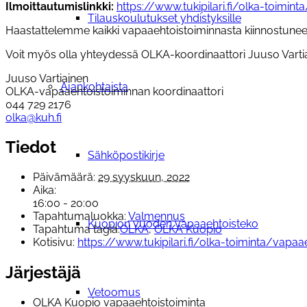
Ilmoittautumislinkki:
https://www.tukipilari.fi/olka-toimin
Tilauskoulutukset yhdistyksille
Haastattelemme kaikki vapaaehtoistoiminnasta kiinnostunee
Voit myös olla yhteydessä OLKA-koordinaattori Juuso Vartia
Juuso Vartiainen
Ajankohtaista
OLKA-vapaaehtoistoiminnan koordinaattori
044 729 2176
olka@kuh.fi
Tiedot
Sähköpostikirje
Päivämäärä:
29 syyskuun, 2022
Aika:
16:00 - 20:00
Tapahtumaluokka:
Valmennus
Kuopion vuoden vapaaehtoisteko
Tapahtuma tagia:
OLKA
,
OLKA Kuopio
Kotisivu:
https://www.tukipilari.fi/olka-toiminta/vapa
Järjestäjä
Vetoomus
OLKA Kuopio vapaaehtoistoiminta