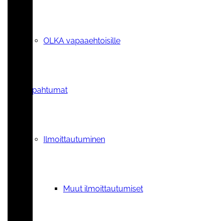
OLKA vapaaehtoisille
Tapahtumat
Ilmoittautuminen
Muut ilmoittautumiset