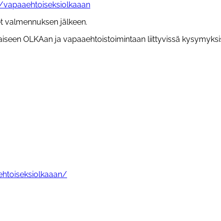
ta/vapaaehtoiseksiolkaaan
t valmennuksen jälkeen.
iseen OLKAan ja vapaaehtoistoimintaan liittyvissä kysymyksi
aehtoiseksiolkaaan/