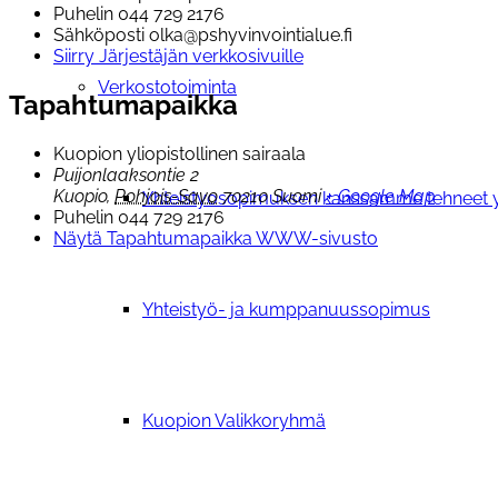
Puhelin
044 729 2176
Sähköposti
olka@pshyvinvointialue.fi
Siirry Järjestäjän verkkosivuille
Verkostotoiminta
Tapahtumapaikka
Kuopion yliopistollinen sairaala
Puijonlaaksontie 2
Kuopio
,
Pohjois-Savo
70210
Suomi
+ Google Map
Yhteistyosopimuksen kanssamme tehneet y
Puhelin
044 729 2176
Näytä Tapahtumapaikka WWW-sivusto
Yhteistyö- ja kumppanuussopimus
Kuopion Valikkoryhmä