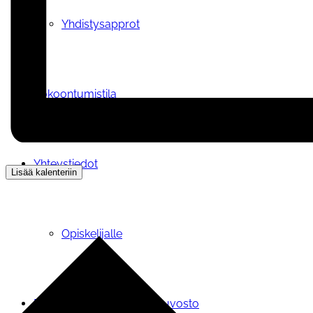
Yhdistysapprot
Kokoontumistila
Yhteystiedot
Lisää kalenteriin
Opiskelijalle
Pohjois-Savon järjestöneuvosto