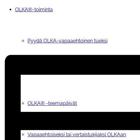
OLKA®-toiminta
Pyydä OLKA-vapaaehtoinen tueksi
OIVA-tietopalvelu
OLKA® -teemapäivät
Vapaaehtoiseksi tai vertaistukijaksi OLKAan