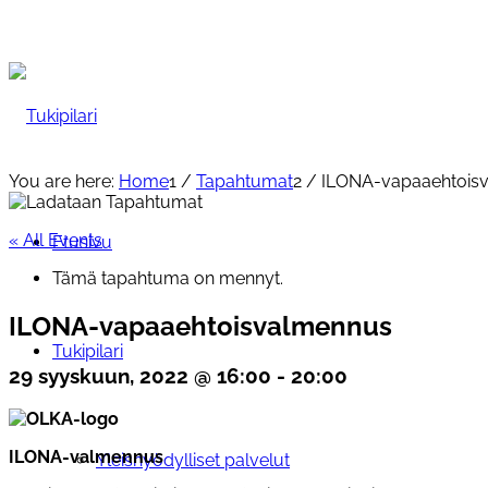
You are here:
Home
1
/
Tapahtumat
2
/
ILONA-vapaaehtois
« All Events
Etusivu
Tämä tapahtuma on mennyt.
ILONA-vapaaehtoisvalmennus
Tukipilari
29 syyskuun, 2022 @ 16:00
-
20:00
ILONA-valmennus
Yleishyödylliset palvelut